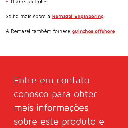
Hpu e controles
Saiba mais sobre a
Remazel Engineering
.
A Remazel também fornece
guinchos offshore
.
Entre em contato
conosco para obter
mais informações
sobre este produto e