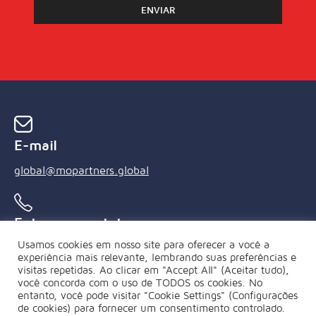
E-mail
global@mopartners.global
Entre em contato conosco
Usamos cookies em nosso site para oferecer a você a
+55 (21) 3239 4850
experiência mais relevante, lembrando suas preferências e
visitas repetidas. Ao clicar em "Accept All" (Aceitar tudo),
você concorda com o uso de TODOS os cookies. No
entanto, você pode visitar "Cookie Settings" (Configurações
de cookies) para fornecer um consentimento controlado.