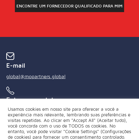
E-mail
global@mopartners.global
Entre em contato conosco
Usamos cookies em nosso site para oferecer a você a
+55 (21) 3239 4850
experiência mais relevante, lembrando suas preferências e
visitas repetidas. Ao clicar em "Accept All" (Aceitar tudo),
você concorda com o uso de TODOS os cookies. No
entanto, você pode visitar "Cookie Settings" (Configurações
de cookies) para fornecer um consentimento controlado.