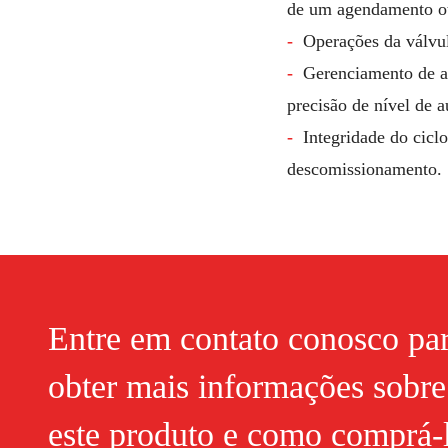
de um agendamento o
Operações da válvul
Gerenciamento de a
precisão de nível de a
Integridade do cicl
descomissionamento.
Entre em contato conosco pa
obter mais informações sobre
este produto e como comprá-