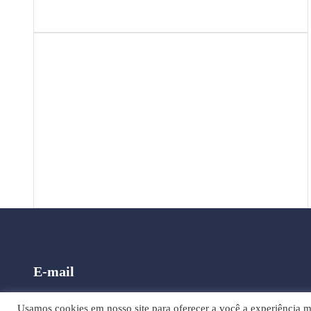
E-mail
global@mopartners.global
Usamos cookies em nosso site para oferecer a você a experiência mai