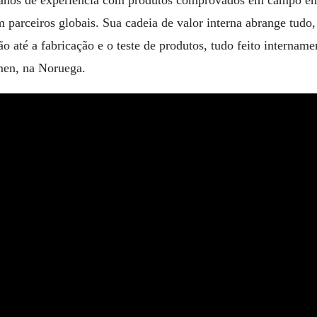
 anos de experiência com produtos comprovados em campo e
 parceiros globais. Sua cadeia de valor interna abrange tudo, 
ão até a fabricação e o teste de produtos, tudo feito interna
men, na Noruega.