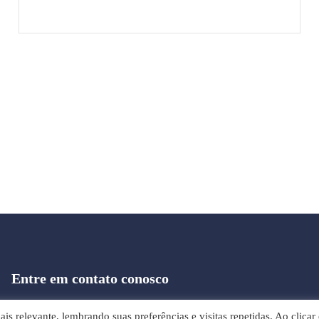
Entre em contato conosco
+55 (21) 3239 4850
s relevante, lembrando suas preferências e visitas repetidas. Ao clicar